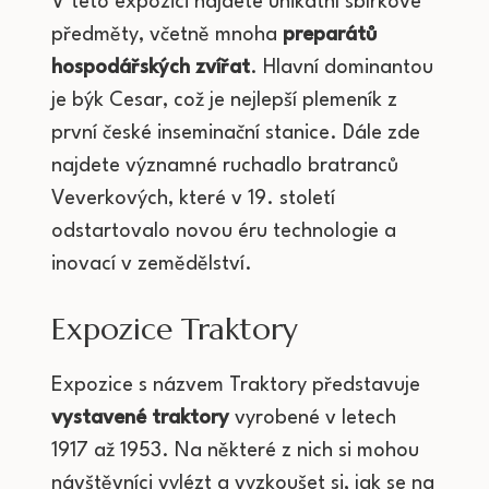
V této expozici najdete unikátní sbírkové
předměty, včetně mnoha
preparátů
hospodářských zvířat
. Hlavní dominantou
je býk Cesar, což je nejlepší plemeník z
první české inseminační stanice. Dále zde
najdete významné ruchadlo bratranců
Veverkových, které v 19. století
odstartovalo novou éru technologie a
inovací v zemědělství.
Expozice Traktory
Expozice s názvem Traktory představuje
vystavené traktory
vyrobené v letech
1917 až 1953. Na některé z nich si mohou
návštěvníci vylézt a vyzkoušet si, jak se na