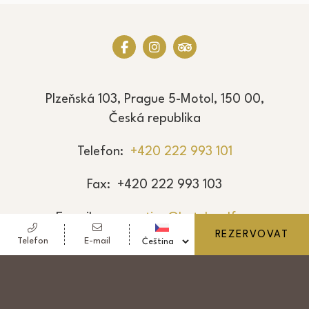
Plzeňská 103, Prague 5-Motol, 150 00,
Česká republika
Telefon
+420 222 993 101
Fax
+420 222 993 103
E-mail
reservation@hotel-golf.cz
REZERVOVAT
Telefon
E-mail
© Copyright Nový Golf, a.s. 2026 - DIČ: CZ 251
01 919
- Hotel Golf - 4 hvězdičkový hotel - Prague 5-