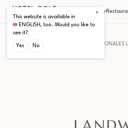
Zimmer
Restaura
X
This website is available in
ENGLISH
, too. Would you like to
see it?
Startseite
Blog
NATIONALES 
Yes
No
LANDW