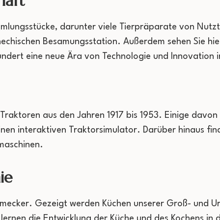
haft
mmlungsstücke, darunter viele Tierpräparate von Nutztie
schechischen Besamungsstation. Außerdem sehen Sie h
undert eine neue Ära von Technologie und Innovation i
t Traktoren aus den Jahren 1917 bis 1953. Einige davo
nen interaktiven Traktorsimulator. Darüber hinaus find
maschinen.
ie
schmecker. Gezeigt werden Küchen unserer Groß- und Ur
e lernen die Entwicklung der Küche und des Kochens i