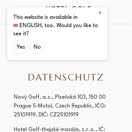
X
This website is available in
ENGLISH
, too. Would you like to
see it?
Yes
No
DATENSCHUTZ
Nový Golf, a.s., Plzeňská 103, 150 00
Prague 5-Motol, Czech Republic, IČO:
25101919, DIČ: CZ25101919
Hotel Golf-thajské masáže, s.r.o., IČ: