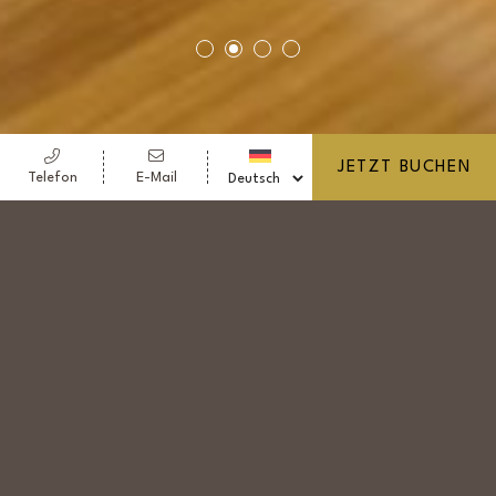
JETZT BUCHEN
Telefon
E-Mail
RESTAURANT 19
Traditionelle Gerichte der böhmischen und
internationalen Küche laden zum Genuss
im gemütlichen Ambiente unseres
Restaurants ein.
Diese werden für Sie von unserem Küchen-
Team mit viel Liebe und aus sorgfältig