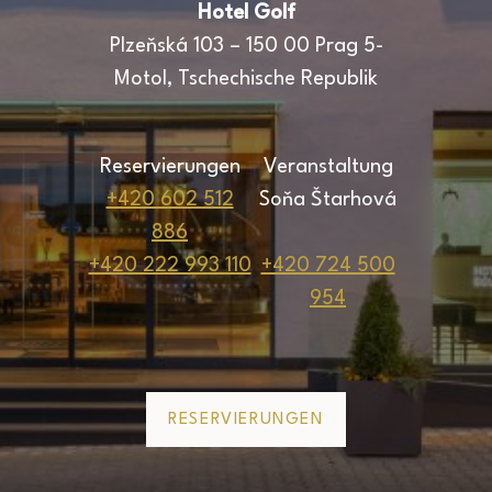
Hotel Golf
Plzeňská 103 – 150 00 Prag 5-
Motol,
Tschechische Republik
Reservierungen
Veranstaltung
+420 602 512
Soňa Štarhová
886
+420 222 993 110
+420 724 500
954
RESERVIERUNGEN