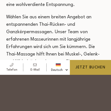
eine wohlverdiente Entspannung.
Wählen Sie aus einem breiten Angebot an
entspannenden Thai-Rücken- und
Ganzkörpermassagen. Unser Team von
erfahrenen Masseurinnen mit langjährige
Erfahrungen wird sich um Sie kümmern. Die
Thai-Massage hilft Ihnen bei Muskel-, Gelenk-
und Wirbelsäulenschmerzen. Sie werden sehen,
JETZT BUCHEN
dass Sie sich wie neu geboren fühlen werden.
Telefon
E-Mail
Die Thai-Massagen im Hotel Golf sind für
unsere
Hotelgäste
und
die
Allgemeinheit
bestimmt.