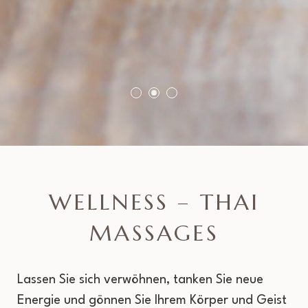
WELLNESS – THAI
MASSAGES
Lassen Sie sich verwöhnen, tanken Sie neue
Energie und gönnen Sie Ihrem Körper und Geist