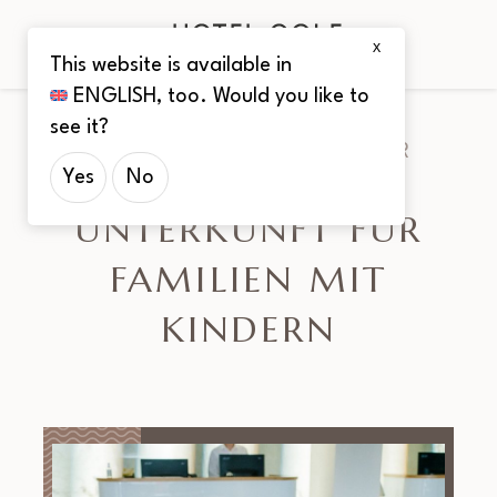
X
This website is available in
ENGLISH
, too. Would you like to
EIN RUHIGES UND PRAKTISCH
see it?
AUSGESTATTETES HOTEL FÜR
Yes
No
FAMILIEN MIT KINDERN
UNTERKUNFT FÜR
FAMILIEN MIT
KINDERN