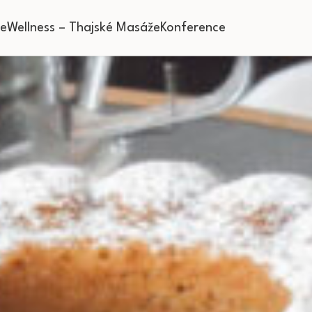
ce
Wellness – Thajské Masáže
Konference