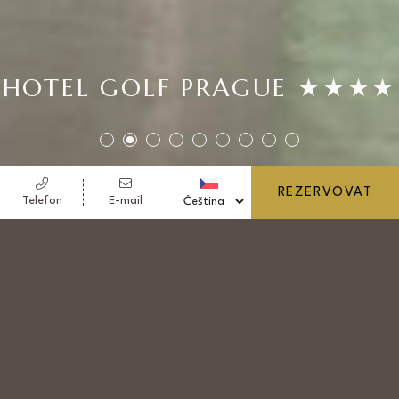
HOTEL GOLF PRAGUE ★★★★
REZERVOVAT
Telefon
E-mail
HOTEL GOLF
Hotel Golf nabízí hostům moderní design,
wellness & fitness a konferenční prostory. Hotel
Golf
sídlí v Praze 5
v blízkosti golfového hřiště.