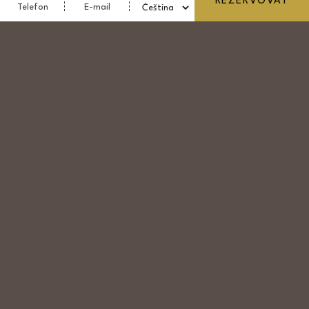
REZERVOVAT
Telefon
E-mail
venkovními prostory, které jsou ideální k
relaxaci během přestávek nebo po
skončení programu. Zde můžeme připravit
welcome drinky, banketní stoly a
občerstvení dle vašich požadavků.
SEZNAM MÍSTNOSTI
POROVNAT MÍSTNOSTI
OBNOVIT FILTRY
BEZDRÁTOVÝ INTERNET
DATAPROJEKTOR
DENNÍ SVĚTLO
FLIPCHART
KLIMATIZACE