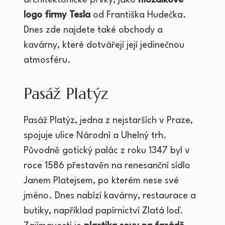
architektonické prvky, jako
mozaikové
logo firmy Tesla
od Františka Hudečka.
Dnes zde najdete také obchody a
kavárny, které dotvářejí její jedinečnou
atmosféru.
Pasáž Platýz
Pasáž Platýz, jedna z nejstarších v Praze,
spojuje ulice Národní a Uhelný trh.
Původně gotický palác z roku 1347 byl v
roce 1586 přestavěn na renesanční sídlo
Janem Platejsem, po kterém nese své
jméno. Dnes nabízí kavárny, restaurace a
butiky, například papírnictví Zlatá loď.