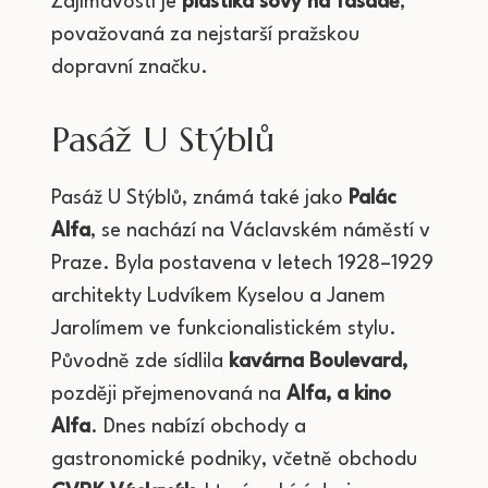
Zajímavostí je
plastika sovy na fasádě
,
považovaná za nejstarší pražskou
dopravní značku.
Pasáž U Stýblů
Pasáž U Stýblů, známá také jako
Palác
Alfa
, se nachází na Václavském náměstí v
Praze. Byla postavena v letech 1928–1929
architekty Ludvíkem Kyselou a Janem
Jarolímem ve funkcionalistickém stylu.
Původně zde sídlila
kavárna Boulevard,
později přejmenovaná na
Alfa, a kino
Alfa
. Dnes nabízí obchody a
gastronomické podniky, včetně obchodu