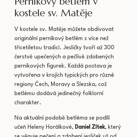
Perníkový betlém v
kostele sv. Matěje
V kostele sv. Matěje můžete obdivovat
originální perníkový betlém s více než
třicetiletou tradicí. Jesličky tvoří až 300
čerstvě upečených a pečlivě zdobených
perníkových figurek. Každá postava je
vytvořena v krojích typických pro různé
regiony Čech, Moravy a Slezska, což
betlému dodává jedinečný folklorní
charakter.
Na aktuální podobě betléma se podílí
učeň Heleny Horálkové,
Daniel Zítek
, který
se věnuje pečení a zdobení jesliček už od