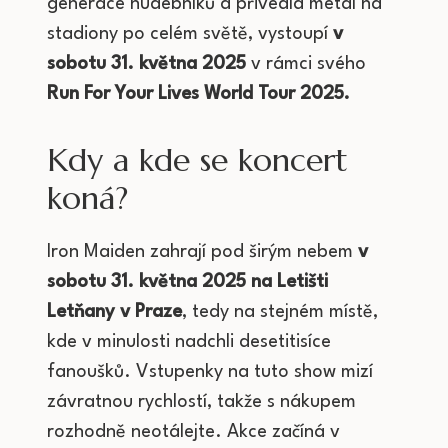
generace hudebníků a přivedla metal na
stadiony po celém světě, vystoupí
v
sobotu 31. května 2025
v rámci svého
Run For Your Lives World Tour 2025.
Kdy a kde se koncert
koná?
Iron Maiden zahrají pod širým nebem
v
sobotu 31. května 2025 na Letišti
Letňany v Praze
, tedy na stejném místě,
kde v minulosti nadchli desetitisíce
fanoušků. Vstupenky na tuto show mizí
závratnou rychlostí, takže s nákupem
rozhodně neotálejte. Akce začíná v