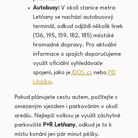
Autobusy:
V okolí stanice metra
Letňany se nachází autobusový
terminál, odkud odjíždí několik linek
(136, 195, 159, 182, 185) městské
hromadné dopravy. Pro aktuální
informace o spojích doporučujeme
využít oficiální vyhledávače
spojení, jako je
IDOS.cz
nebo
PID
Lítačka
.
Pokud plánujete cestu autem, počítejte s
omezeným vjezdem i parkováním v okolí
areálu. Nejlepší volbou je využít záchytné
parkoviště
P+R Letňany
, odkud je to k
místu konání jen pár minut pěšky.