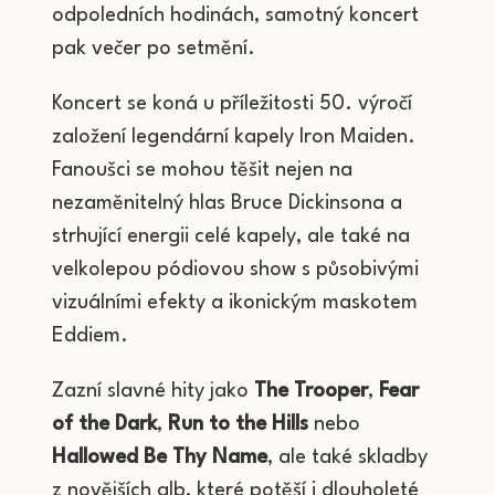
odpoledních hodinách, samotný koncert
pak večer po setmění.
Koncert se koná u příležitosti 50. výročí
založení legendární kapely Iron Maiden.
Fanoušci se mohou těšit nejen na
nezaměnitelný hlas Bruce Dickinsona a
strhující energii celé kapely, ale také na
velkolepou pódiovou show s působivými
vizuálními efekty a ikonickým maskotem
Eddiem.
Zazní slavné hity jako
The Trooper
,
Fear
of the Dark
,
Run to the Hills
nebo
Hallowed Be Thy Name
, ale také skladby
z novějších alb, které potěší i dlouholeté