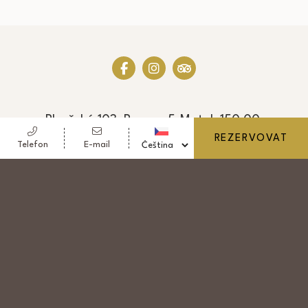
Plzeňská 103, Prague 5-Motol, 150 00,
REZERVOVAT
Česká republika
Telefon
E-mail
Telefon
+420 222 993 101
Fax
+420 222 993 103
E-mail
reservation@hotel-golf.cz
© Copyright Nový Golf, a.s. 2026 - DIČ: CZ 251
01 919