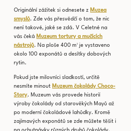
Originální zážitek si odnesete z
Muzea
smyslů
. Zde vás přesvědčí o tom, že nic
není takové, jaké se zdá. V Celetné na
vás čeká
Muzeum tortury a mučících
nástrojů
. Na ploše 400 m² je vystaveno
okolo 100 exponátů a desítky dobových
rytin.
Pokud jste milovníci sladkostí, určitě
nesmíte minout
Muzeum čokolády Choco-
Story
. Muzeum vás provede historií
výroby čokolády od starověkých Mayů až
po moderní čokoládové lahůdky. Kromě
zajímavých exponátů se zde můžete těšit i
na ochutnávky různých druhů čokolády.