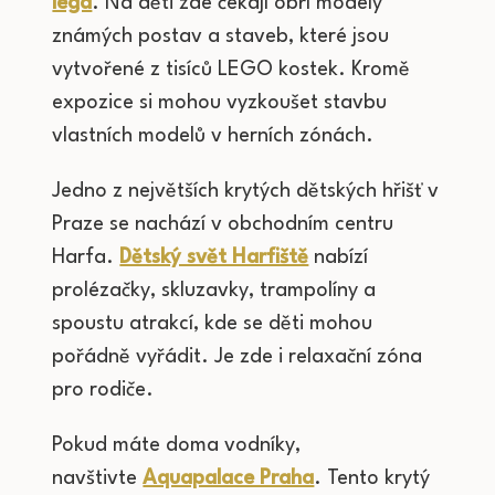
lega
. Na děti zde čekají obří modely
známých postav a staveb, které jsou
vytvořené z tisíců LEGO kostek. Kromě
expozice si mohou vyzkoušet stavbu
vlastních modelů v herních zónách.
Jedno z největších krytých dětských hřišť v
Praze se nachází v obchodním centru
Harfa.
Dětský svět Harfiště
nabízí
prolézačky, skluzavky, trampolíny a
spoustu atrakcí, kde se děti mohou
pořádně vyřádit. Je zde i relaxační zóna
pro rodiče.
Pokud máte doma vodníky,
navštivte
Aquapalace Praha
. Tento krytý