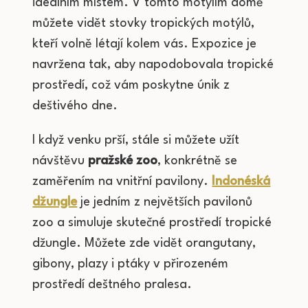
ideálním místem. V tomto motýlím domě
můžete vidět stovky tropických motýlů,
kteří volně létají kolem vás. Expozice je
navržena tak, aby napodobovala tropické
prostředí, což vám poskytne únik z
deštivého dne.
I když venku prší, stále si můžete užít
návštěvu
pražské zoo
, konkrétně se
zaměřením na vnitřní pavilony.
Indonéská
džungle
je jedním z největších pavilonů
zoo a simuluje skutečné prostředí tropické
džungle. Můžete zde vidět orangutany,
gibony, plazy i ptáky v přirozeném
prostředí deštného pralesa.