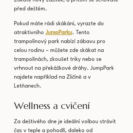
získáte nový zážitek, a přitom se schováte
před deštěm.
Pokud máte rádi skákání, vyrazte do
atraktivního
JumpParku
. Tento
trampolínový park nabízí zábavu pro
celou rodinu – můžete zde skákat na
trampolínách, zkoušet triky nebo se
vrhnout na překážkové dráhy. JumpPark
najdete například na Zličíně a v
Letňanech.
Wellness a cvičení
Za deštivého dne je ideální volbou strávit
čas v teple a pohodlí, daleko od