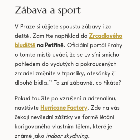
Zábava a sport
V Praze si užijete spoustu zábavy i za
deště. Zamiřte například do
Zrcadlového
bludiště
na Petříně
. Oficiální portál Prahy
o tomto místě uvádí, že se „v síni smíchu
pohledem do vydutých a pokroucených
zrcadel změníte v trpaslíky, otesánky či
dlouhá bidla.” To zní zábavně, co říkáte?
Pokud toužíte po vzrušení a adrenalinu,
navštivte
Hurricane Factory
. Zde na vás
čekají nevšední zážitky ve formě létání
korigovaného vlastním tělem, které je
známé jako
indoor skydiving
.