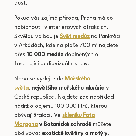
dost.
Pokud vás zajímá příroda, Praha má co
nabídnout i v interiérových atrakcích.
Skvělou volbou je
Svět medúz
na Pankráci
v Arkádách, kde na ploše 700 m² najdete
přes
10 000 medúz
doplněných o
fascinující audiovizuální show.
Nebo se vydejte do
Mořského
světa
,
největšího mořského akvária
v
České republice. Najdete zde například
nádrž o objemu 100 000 litrů, kterou
obývají žraloci. Ve
skleníku Fata
Morgana
v Botanické zahradě
můžete
obdivovat
exotické květiny a motýly
,