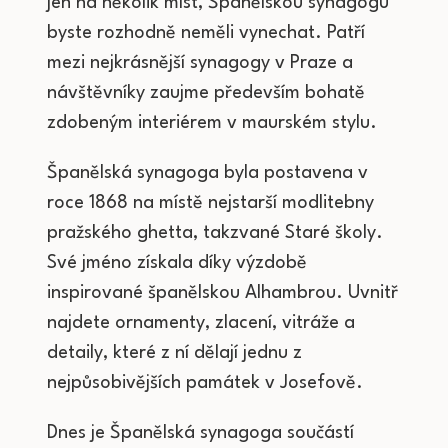
jen na několik míst, Španělskou synagogu
byste rozhodně neměli vynechat. Patří
mezi nejkrásnější synagogy v Praze a
návštěvníky zaujme především bohatě
zdobeným interiérem v maurském stylu.
Španělská synagoga byla postavena v
roce 1868 na místě nejstarší modlitebny
pražského ghetta, takzvané Staré školy.
Své jméno získala díky výzdobě
inspirované španělskou Alhambrou. Uvnitř
najdete ornamenty, zlacení, vitráže a
detaily, které z ní dělají jednu z
nejpůsobivějších památek v Josefově.
Dnes je Španělská synagoga součástí