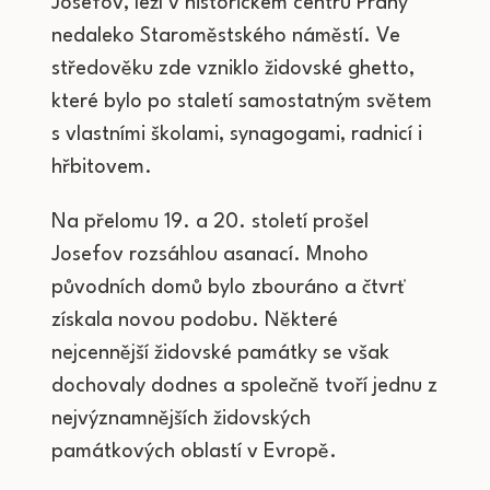
Josefov, leží v historickém centru Prahy
nedaleko Staroměstského náměstí. Ve
středověku zde vzniklo židovské ghetto,
které bylo po staletí samostatným světem
s vlastními školami, synagogami, radnicí i
hřbitovem.
Na přelomu 19. a 20. století prošel
Josefov rozsáhlou asanací. Mnoho
původních domů bylo zbouráno a čtvrť
získala novou podobu. Některé
nejcennější židovské památky se však
dochovaly dodnes a společně tvoří jednu z
nejvýznamnějších židovských
památkových oblastí v Evropě.