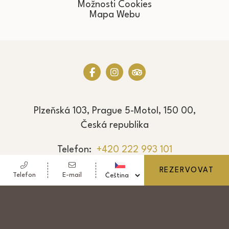
Možnosti Cookies
Mapa Webu
Plzeňská 103, Prague 5-Motol, 150 00,
Česká republika
Telefon
+420 222 993 101
REZERVOVAT
Fax
+420 222 993 103
Telefon
E-mail
E-mail
reservation@hotel-golf.cz