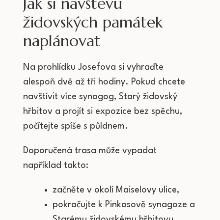
Jak si návštěvu
židovských památek
naplánovat
Na prohlídku Josefova si vyhraďte
alespoň dvě až tři hodiny. Pokud chcete
navštívit více synagog, Starý židovský
hřbitov a projít si expozice bez spěchu,
počítejte spíše s půldnem.
Doporučená trasa může vypadat
například takto:
začněte v okolí Maiselovy ulice,
pokračujte k Pinkasově synagoze a
Starému židovskému hřbitovu,