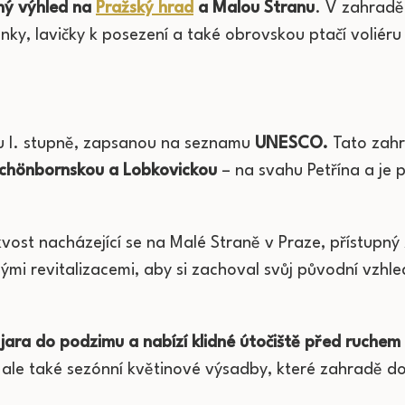
ný výhled na
Pražský hrad
a Malou Stranu
. V zahradě
nky, lavičky k posezení a také obrovskou ptačí voliér
u I. stupně, zapsanou na seznamu
UNESCO.
Tato zahra
Schönbornskou a Lobkovickou
– na svahu Petřína a je
ost nacházející se na Malé Straně v Praze, přístupný z
ými revitalizacemi, aby si zachoval svůj původní vzhle
jara do podzimu a nabízí klidné útočiště před ruche
 ale také sezónní květinové výsadby, které zahradě do