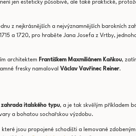
ení jen esteticky působivé, ale také praktické, proto
nu z nejkrásnějších a nejvýznamnějších barokních za
 1715 a 1720, pro hraběte Jana Josefa z Vrtby, jednoho
ím architektem
Františkem Maxmiliánem Kaňkou
, zat
amné fresky namaloval
Václav Vavřinec Reiner
.
 zahrada italského typu
, a je tak skvělým příkladem b
 tvary a bohatou sochařskou výzdobu.
, které jsou propojené schodišti a lemované zdobeným