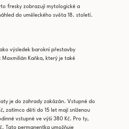
yto fresky zobrazují mytologické a
náhled do uměleckého světa 18. století.
 jako výsledek barokní přestavby
k Maxmilián Kaňka, který je také
ířaty je do zahrady zakázán. Vstupné do
č, zatímco děti do 15 let mají sníženou
rodinné vstupné ve výši 380 Kč. Pro ty,
 Kč. Tato permanentka umožňuje