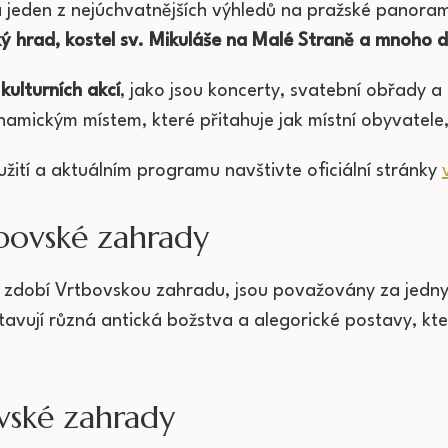
 jeden z nejúchvatnějších výhledů na pražské panora
ý hrad, kostel sv. Mikuláše na Malé Straně a mnoho da
kulturních akcí
, jako jsou koncerty, svatební obřady a
namickým místem, které přitahuje jak místní obyvatele, 
žití a aktuálním programu navštivte oficiální stránky
bovské zahrady
é zdobí Vrtbovskou zahradu, jsou považovány za jedny 
tavují různá antická božstva a alegorické postavy, kt
ovské zahrady