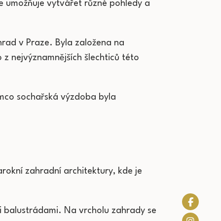
že umožňuje vytvářet různé pohledy a
hrad v Praze. Byla založena na
 z nejvýznamnějších šlechticů této
ímco sochařská výzdoba byla
arokní zahradní architektury, kde je
i balustrádami. Na vrcholu zahrady se