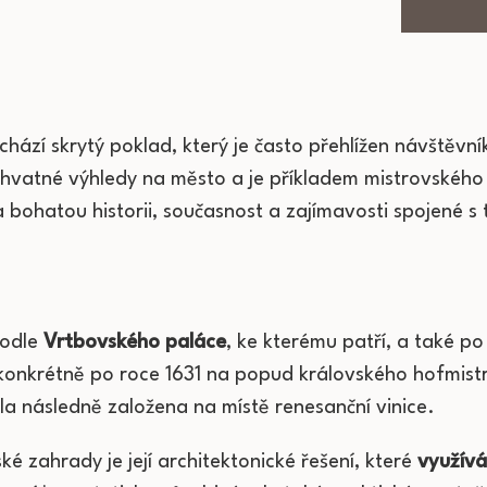
achází skrytý poklad, který je často přehlížen návštěv
chvatné výhledy na město a je příkladem mistrovskéh
bohatou historii, současnost a zajímavosti spojené 
podle
Vrtbovského paláce
, ke kterému patří, a také p
konkrétně po roce 1631 na popud královského hofmistr
a následně založena na místě renesanční vinice.
é zahrady je její architektonické řešení, které
využívá