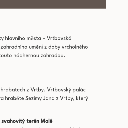
níky hlavního města – Vrtbovská
o zahradního umění z doby vrcholného
s touto nádhernou zahradou.
o hrabatech z Vrtby. Vrtbovský palác
a hraběte Sezimy Jana z Vrtby, který
 svahovitý terén Malé