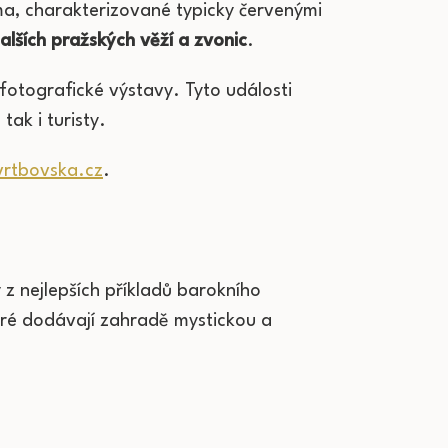
ma, charakterizované typicky červenými
lších pražských věží a zvonic
.
 fotografické výstavy. Tyto události
tak i turisty.
vrtbovska.cz
.
z nejlepších příkladů barokního
eré dodávají zahradě mystickou a