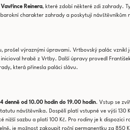
 Vavřince Reinera
, které zdobí některé zdi zahrady. T
ý barokní charakter zahrady a poskytují návštěvníkům 
lu, prošel výraznými úpravami. Vrtbovský palác vznikl
nicioval hrabě z Vrtby. Další úpravy provedl Františe
dy, která přinesla paláci slávu.
4 denně od 10.00 hodin do 19.00 hodin
. Vstup se zv
tatutu návštěvníka. Dospělí platí vstupné ve výši 130 K
 nižší sazbu a platí 100 Kč. Pro rodiny je k dispozici 
delně, je možnost zakoupit roční permanentku za 850