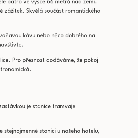
lé patro ve výšce 66 metrů nad zemí.
ně zážitek. Skvělá součást romantického
 voňavou kávu nebo něco dobrého na
 navštivte.
lice. Pro přesnost dodáváme, že pokoj
astronomická.
 zastávkou je stanice tramvaje
e stejnojmenné stanici u našeho hotelu,