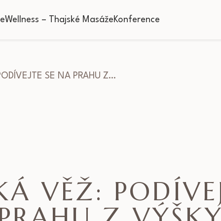
ce
Wellness – Thajské Masáže
Konference
PODÍVEJTE SE NA PRAHU Z…
Á VĚŽ: PODÍVE
PRAHU Z VÝŠK