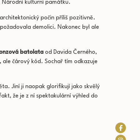
o o Národní kulturní památku.
chitektonický počin příliš pozitivně.
 požadovala demolici. Nakonec byl ale
ronzová batolata
od Davida Černého,
j, ale čárový kód. Sochař tím odkazuje
a. Jiní ji naopak glorifikují jako skvělý
fakt, že je z ní spektakulární výhled do