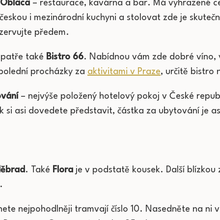
 Oblaca
– restaurace, kavárna a bar. Má vyhrazené ce
českou i mezinárodní kuchyni a stolovat zde je skuteč
rezervujte předem.
 patře také
Bistro 66
. Nabídnou vám zde dobré víno,
dpolední procházky za
aktivitami v Praze
, určitě bistro
ování
– nejvýše položený hotelový pokoj v České repub
jak si asi dovedete představit, částka za ubytování je 
děbrad
. Také
Flora
je v podstatě kousek. Další blízkou
t.
ete nejpohodlněji tramvají číslo 10. Nasedněte na ni v