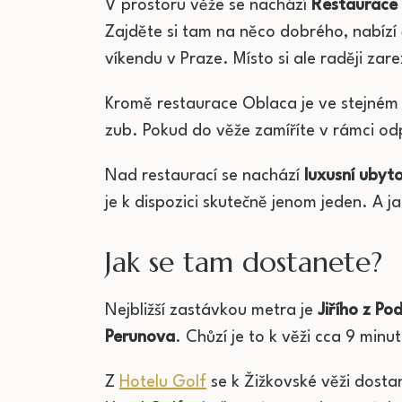
V prostoru věže se nachází
Restaurace
Zajděte si tam na něco dobrého, nabízí 
víkendu v Praze. Místo si ale raději za
Kromě restaurace Oblaca je ve stejném
zub. Pokud do věže zamíříte v rámci o
Nad restaurací se nachází
luxusní ubyt
je k dispozici skutečně jenom jeden. A 
Jak se tam dostanete?
Nejbližší zastávkou metra je
Jiřího z Po
Perunova
. Chůzí je to k věži cca 9 minu
Z
Hotelu Golf
se k Žižkovské věži dostan