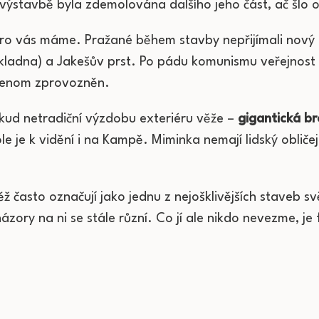
ejí výstavbě byla zdemolována dalšího jeho část, ač šl
pro vás máme. Pražané během stavby nepřijímali nový ar
kladna) a Jakešův prst. Po pádu komunismu veřejnost
 jenom zprovozněn.
ud netradiční výzdobu exteriéru věže –
gigantická b
 je k vidění i na Kampě. Miminka nemají lidský obliče
 často označují jako jednu z nejošklivějších staveb svět
ázory na ni se stále různí. Co jí ale nikdo nevezme, je 