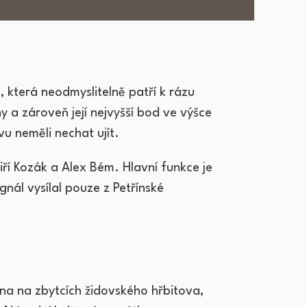
, která neodmyslitelně patří k rázu
 a zároveň její nejvyšší bod ve výšce
vu neměli nechat ujít.
Jiří Kozák a Alex Bém. Hlavní funkce je
nál vysílal pouze z Petřínské
na na zbytcích židovského hřbitova,