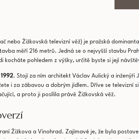
lač nebo Žižkovská televizní věž) je pražská dominanta
vba měří 216 metrů. Jedná se o nejvyšší stavbu Prahy
 kocháte pohledem z výšky, určitě byste si její návště
 1992
. Stojí za ním architekt Václav Aulický a inženýři 
te i za zábavou a dobrým jídlem. Dříve se televizní sig
čující, a proto ji posílila právě Žižkovská věž.
overzí
aní Žižkova a Vinohrad. Zajímavé je, že byla postave