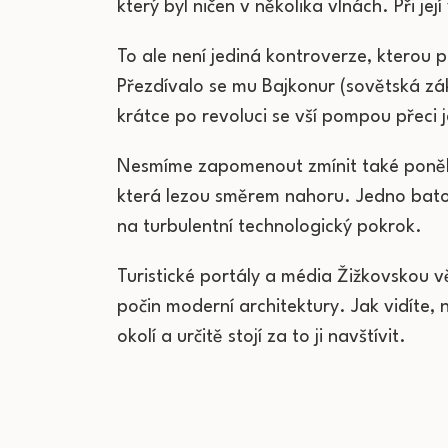
který byl ničen v několika vlnách. Při j
To ale není jediná kontroverze, kterou 
Přezdívalo se mu Bajkonur (sovětská zá
krátce po revoluci se vší pompou přeci
Nesmíme zapomenout zmínit také poněk
která lezou směrem nahoru. Jedno batole
na turbulentní technologický pokrok.
Turistické portály a média Žižkovskou věž
počin moderní architektury. Jak vidíte, n
okolí a určitě stojí za to ji navštívit.