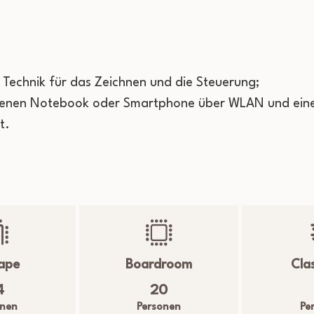
Tiger 70
r Technik für das Zeichnen und die Steuerung;
Watson 90
genen Notebook oder Smartphone über WLAN und eine 
t.
Driving Range 200
ape
Boardroom
Cla
4
20
onen
Personen
Pe