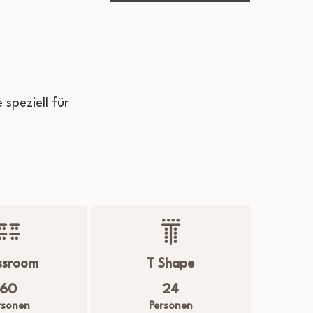
speziell für
ssroom
T Shape
60
24
rsonen
Personen