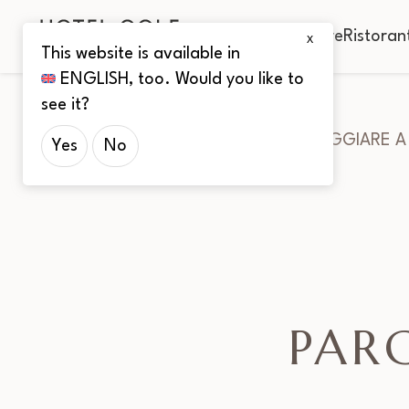
Camere
Ristoran
X
This website is available in
ENGLISH
, too. Would you like to
see it?
Home
Blog
PARCHEGGIARE A
Yes
No
PAR