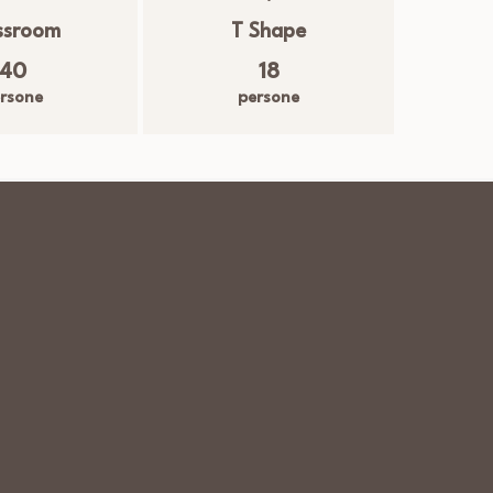
ssroom
T Shape
40
18
rsone
persone
m