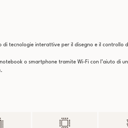
Driving Range 60
Tiger 70
 di tecnologie interattive per il disegno e il controllo d
Watson 90
 notebook o smartphone tramite Wi-Fi con l’aiuto di u
Driving Range 200
a.