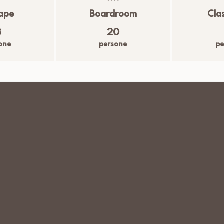
ape
Boardroom
Cla
8
20
one
persone
pe
Dimensione:
7,1 X 9,4
mx