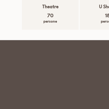
Theatre
U Sh
70
1
persone
pers
Dimensioni
2
Sqm:
67
m
Servizi in sala